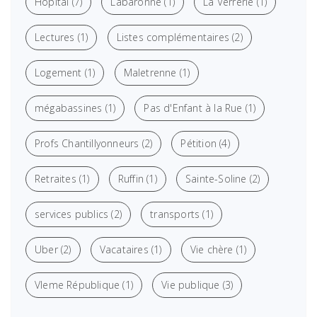
Hôpital
(7)
Labaronne
(1)
La Verrerie
(1)
Lectures
(1)
Listes complémentaires
(2)
Logement
(1)
Maletrenne
(1)
mégabassines
(1)
Pas d'Enfant à la Rue
(1)
Profs Chantillyonneurs
(2)
Pétition
(4)
Retraites
(1)
Ruffin
(1)
Sainte-Soline
(2)
services publics
(2)
transports
(1)
Uber
(2)
Vacataires
(1)
Vie chère
(1)
VIeme République
(1)
Vie publique
(3)