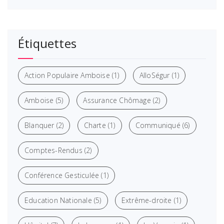
Étiquettes
Action Populaire Amboise
(1)
AlloSégur
(1)
Amboise
(5)
Assurance Chômage
(2)
Blanquer
(2)
Charte
(1)
Communiqué
(6)
Comptes-Rendus
(2)
Conférence Gesticulée
(1)
Education Nationale
(5)
Extrême-droite
(1)