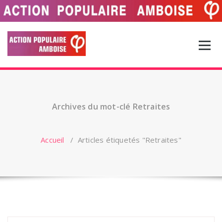
Aller
au
contenu
Archives du mot-clé Retraites
Accueil
/
Articles étiquetés "Retraites"